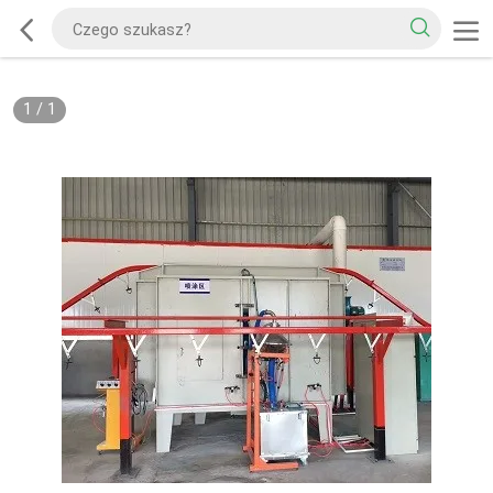
1
/
1