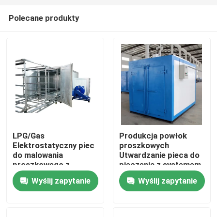
Polecane produkty
LPG/Gas
Produkcja powłok
Elektrostatyczny piec
proszkowych
Dom
do malowania
Utwardzanie pieca do
proszkowego z
pieczenia z systemem
systemem szynowym
ogrzewania gazowego
Wyślij zapytanie
Wyślij zapytanie
Produkty
Filmy