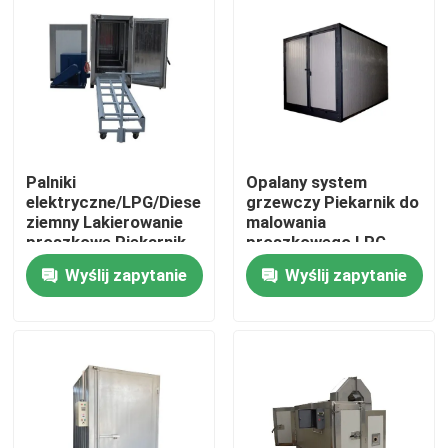
O nas
Wycieczka po fabryce
Palniki
Opalany system
Kontrola jakości
elektryczne/LPG/Diesel/gaz
grzewczy Piekarnik do
ziemny Lakierowanie
malowania
proszkowe Piekarnik
proszkowego LPG
Aktualności
do powlekania metalu
Przemysłowy piec do
Wyślij zapytanie
Wyślij zapytanie
utwardzania
proszkowego 380V
Wszystkie przypadki
50HZ
Poprosić o wycenę
Linia do produkcji butli LPG