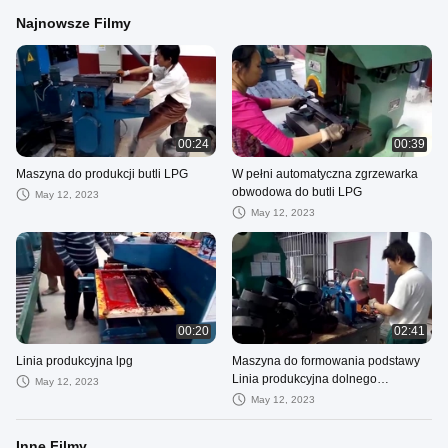
Najnowsze Filmy
00:24
00:39
Maszyna do produkcji butli LPG
W pełni automatyczna zgrzewarka
obwodowa do butli LPG
May 12, 2023
May 12, 2023
00:20
02:41
Linia produkcyjna lpg
Maszyna do formowania podstawy
Linia produkcyjna dolnego
May 12, 2023
pierścienia cylindra LPG
May 12, 2023
Inne Filmy