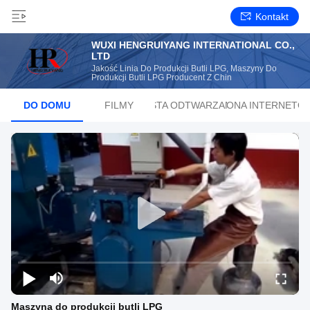
Kontakt
WUXI HENGRUIYANG INTERNATIONAL CO.,
LTD
Jakość Linia Do Produkcji Butli LPG, Maszyny Do
Produkcji Butli LPG Producent Z Chin
DO DOMU
FILMY
LISTA ODTWARZANIA
STRONA INTERNETO
Maszyna do produkcji butli LPG