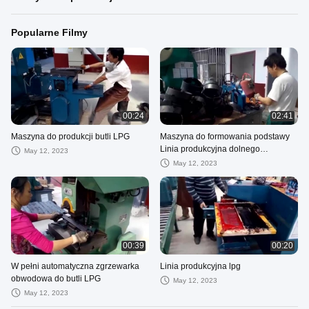
Popularne Filmy
00:24
02:41
Maszyna do produkcji butli LPG
Maszyna do formowania podstawy
Linia produkcyjna dolnego
May 12, 2023
pierścienia cylindra LPG
May 12, 2023
00:39
00:20
W pełni automatyczna zgrzewarka
Linia produkcyjna lpg
obwodowa do butli LPG
May 12, 2023
May 12, 2023