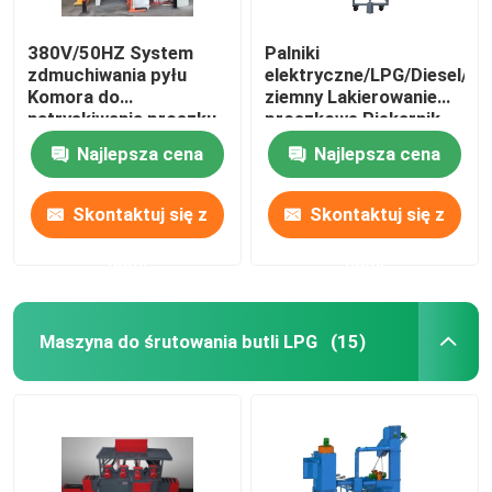
380V/50HZ System
Palniki
zdmuchiwania pyłu
elektryczne/LPG/Diesel/ga
Komora do
ziemny Lakierowanie
natryskiwania proszku
proszkowe Piekarnik
Tryb transportu
do powlekania metalu
Najlepsza cena
Najlepsza cena
wiszącego
Skontaktuj się z
Skontaktuj się z
nami
nami
Maszyna do śrutowania butli LPG
(15)