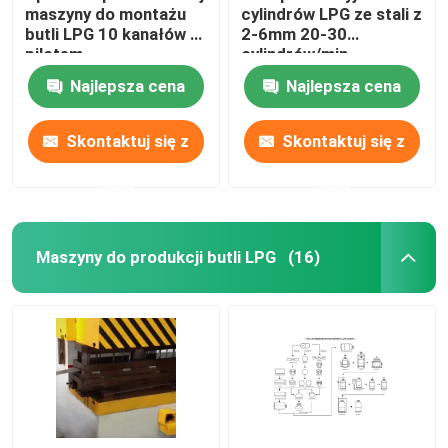
maszyny do montażu
cylindrów LPG ze stali z
butli LPG 10 kanałów z
2-6mm 20-30
pilotem
cylindrów/min
Najlepsza cena
Najlepsza cena
Skontaktuj się z
Skontaktuj się z
nami
nami
Maszyny do produkcji butli LPG
(16)