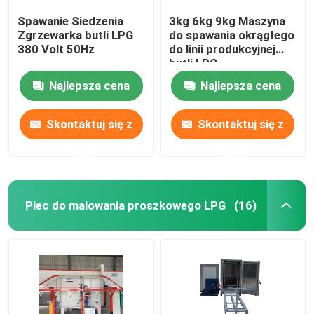
Spawanie Siedzenia
3kg 6kg 9kg Maszyna
Zgrzewarka butli LPG
do spawania okrągłego
380 Volt 50Hz
do linii produkcyjnej
butli LPG
Najlepsza cena
Najlepsza cena
Skontaktuj się z
Skontaktuj się z
nami
nami
Piec do malowania proszkowego LPG
(16)