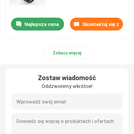
Maszyny do produkcji butli LPG
Najlepsza cena
Skontaktuj się z
Zgrzewarka butli LPG
nami
Zobacz więcej
Piec do malowania proszkowego LPG
Maszyna do śrutowania butli LPG
Zostaw wiadomość
Oddzwonimy wkrótce!
Podajnik prostownicy rozwijającej
Maszyna do przycinania i obszywania koralików
Pralka cylindryczna