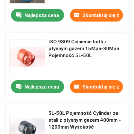
Najlepsza cena
Skontaktuj się z
O nas
nami
Wycieczka po fabryce
ISO 9809 Ciśnienie butli z
płynnym gazem 15Mpa-30Mpa
Kontrola jakości
Pojemność 5L-50L
Aktualności
Najlepsza cena
Skontaktuj się z
Wszystkie przypadki
nami
Poprosić o wycenę
5L-50L Pojemność Cylinder ze
stali z płynnym gazem 400mm -
1200mm Wysokość
Linia do produkcji butli LPG