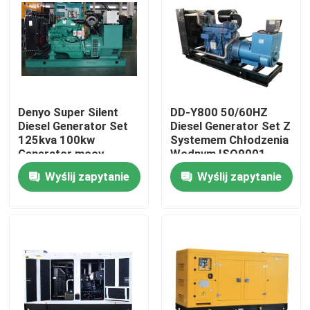
O nas
Wycieczka po fabryce
Denyo Super Silent
DD-Y800 50/60HZ
Diesel Generator Set
Diesel Generator Set Z
Kontrola jakości
125kva 100kw
Systemem Chłodzenia
Generator mocy
Wodnym ISO9001
Aktualności
Wyślij zapytanie
Wyślij zapytanie
Wszystkie przypadki
Poprosić o wycenę
Linia do produkcji butli LPG