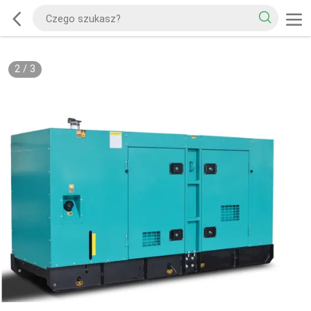
2
/
3