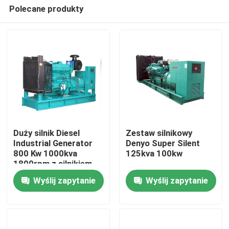
Polecane produkty
Duży silnik Diesel
Zestaw silnikowy
Industrial Generator
Denyo Super Silent
800 Kw 1000kva
125kva 100kw
Dom
1800rpm z silnikiem
Farmous
Wyślij zapytanie
Wyślij zapytanie
Produkty
Filmy