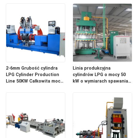
2-6mm Grubość cylindra
Linia produkcyjna
LPG Cylinder Production
cylindrów LPG o mocy 50
Line 50KW Całkowita moc
kW o wymiarach spawania
100-400mm
TIG/MIG 20m X 10m X 5m