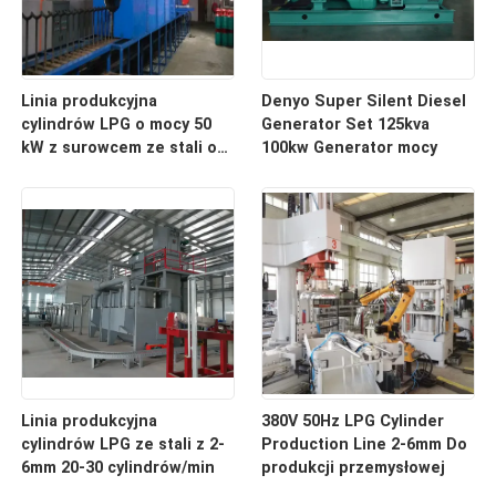
Linia produkcyjna
Denyo Super Silent Diesel
cylindrów LPG o mocy 50
Generator Set 125kva
kW z surowcem ze stali o
100kw Generator mocy
wadze 20 t
Linia produkcyjna
380V 50Hz LPG Cylinder
cylindrów LPG ze stali z 2-
Production Line 2-6mm Do
6mm 20-30 cylindrów/min
produkcji przemysłowej